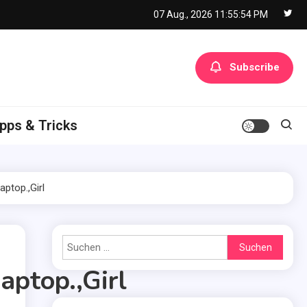
07 Aug., 2026
11:55:54 PM
Subscribe
pps & Tricks
ptop.,Girl
Suchen
nach:
ptop.,Girl