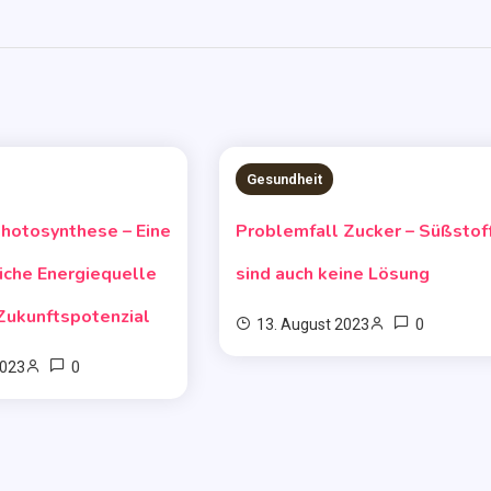
Gesundheit
AD
4 MINS READ
Photosynthese – Eine
Problemfall Zucker – Süßstof
iche Energiequelle
sind auch keine Lösung
Zukunftspotenzial
0
13. August 2023
0
2023