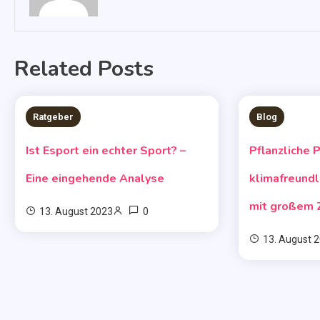
Related Posts
Ratgeber
Blog
3 MINS READ
4 MINS RE
Ist Esport ein echter Sport? –
Pflanzliche 
Eine eingehende Analyse
klimafreundl
mit großem 
0
13. August 2023
13. August 