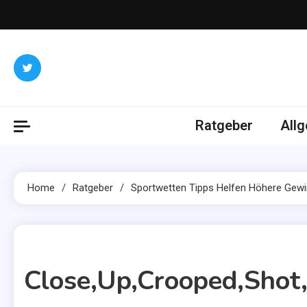
Skip
to
content
Ratgeber
All
Home
Ratgeber
Sportwetten Tipps Helfen Höhere Gewi
1 MIN READ
Close,Up,Crooped,Shot,