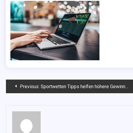
Beitragsnavigation
Previous:
Sportwetten Tipps helfen höhere Gewinne einzufahren