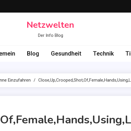
Netzwelten
Der Info Blog
gemein
Blog
Gesundheit
Technik
Ti
nne Einzufahren
Close,Up,Crooped,Shot,Of,Female,Hands,Using,La
Of,Female,Hands,Using,La