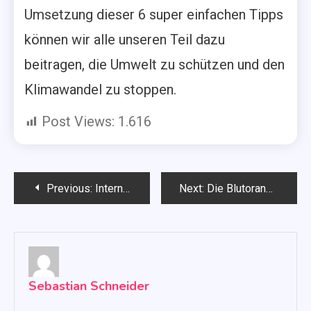
Umsetzung dieser 6 super einfachen Tipps
können wir alle unseren Teil dazu
beitragen, die Umwelt zu schützen und den
Klimawandel zu stoppen.
Post Views:
1.616
Beitragsnavigation
Previous:
Internet verbraucht mehr Energie als Deutschland: Eine kritische Analyse
Next:
Die Blutorange: gesund, lecker und voller wichtiger Vitamine
Sebastian Schneider