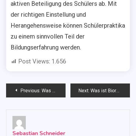
aktiven Beteiligung des Schülers ab. Mit
der richtigen Einstellung und
Herangehensweise können Schülerpraktika
zu einem sinnvollen Teil der
Bildungserfahrung werden.
Post Views:
1.656
Beitragsnavigation
Previous:
Was spricht für den Kauf eines klassischen Kleinwagens?
Next:
Was ist Bioresonanz: Eine Einführung in die Bioenergietherapie
Sebastian Schneider